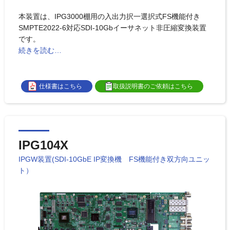
本装置は、IPG3000棚用の入出力択一選択式FS機能付き
SMPTE2022-6対応SDI-10Gbイーサネット非圧縮変換装置
です。
続きを読む…
仕様書はこちら
取扱説明書のご依頼はこちら
IPG104X
IPGW装置(SDI-10GbE IP変換機 FS機能付き双方向ユニッ
ト）