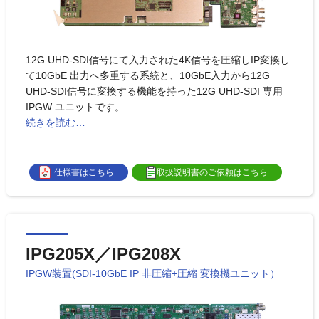
12G UHD-SDI信号にて⼊⼒された4K信号を圧縮しIP変換し
て10GbE 出⼒へ多重する系統と、10GbE⼊⼒から12G
UHD-SDI信号に変換する機能を持った12G UHD-SDI 専用
IPGW ユニットです。
続きを読む…
仕様書はこちら
取扱説明書のご依頼はこちら
IPG205X／IPG208X
IPGW装置(SDI-10GbE IP 非圧縮+圧縮 変換機ユニット）